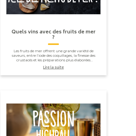
Quels vins avec des fruits de mer
?
Les fruits de mer offrent une grande variété de
saveurs, entre l’iode des coquillages, la finesse des
crustacés et les préparations plus élaborées
comme les gambas grillées ou les noix de Saint-
Lire la suite
J...