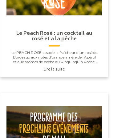
Le Peach Rosé : un cocktail au
rosé et à la pêche
Le PEACH ROSÉ associe la fraîcheur d'un rosé de
Bordeaux aux notes d'orange amère de l'Apérol
et aux arômes de pêche du Rinquinquin Pêche.
Une touche d'eau pétillante vient apporter
Lire la suite
légèreté et v...