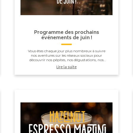
Programme des prochains
événements de juin !
Vous êtes chaque jour plus nombreux à suivre
nos aventures sur les réseaux sociaux pour
découvrir nos pépites, nos dégustations, nos
soirées et bien plus encore… et cela nous touche
Lire la suite
énormément....