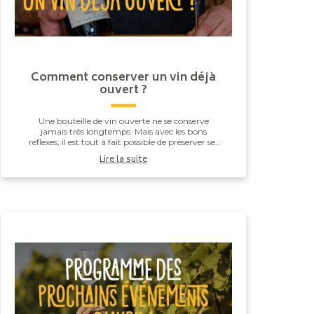
Comment conserver un vin déjà
ouvert ?
Une bouteille de vin ouverte ne se conserve
jamais très longtemps. Mais avec les bons
réflexes, il est tout à fait possible de préserver ses
arômes et son équilibre pendant quelques jours.
Lire la suite
Voici ...