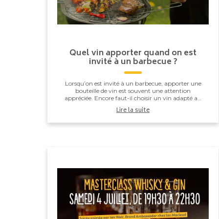
Quel vin apporter quand on est
invité à un barbecue ?
Lorsqu’on est invité à un barbecue, apporter une
bouteille de vin est souvent une attention
appréciée. Encore faut-il choisir un vin adapté au
repas. Entre les saucisses grillées, les brochettes,...
Lire la suite