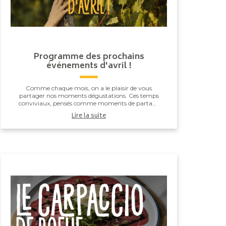
Programme des prochains
événements d'avril !
Comme chaque mois, on a le plaisir de vous
partager nos moments dégustations. Ces temps
conviviaux, pensés comme moments de partage
et de découverte sont, ce mois-ci, dédiés aux
Lire la suite
nouveaux millési...