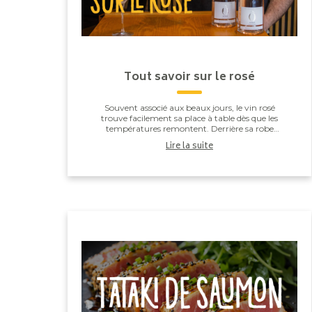
Tout savoir sur le rosé
Souvent associé aux beaux jours, le vin rosé
trouve facilement sa place à table dès que les
températures remontent. Derrière sa robe
délicate, il cache pourtant un savoir-faire bien
Lire la suite
plus techniqu...