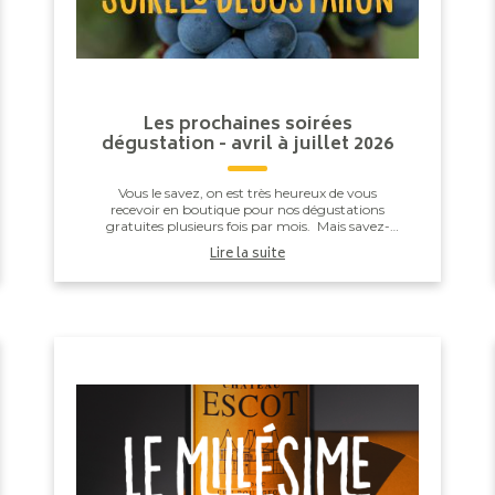
Les prochaines soirées
dégustation - avril à juillet 2026
Vous le savez, on est très heureux de vous
recevoir en boutique pour nos dégustations
gratuites plusieurs fois par mois. Mais savez-
vous qu'à l'arrière de la boutique se cache un vrai
Lire la suite
espa...