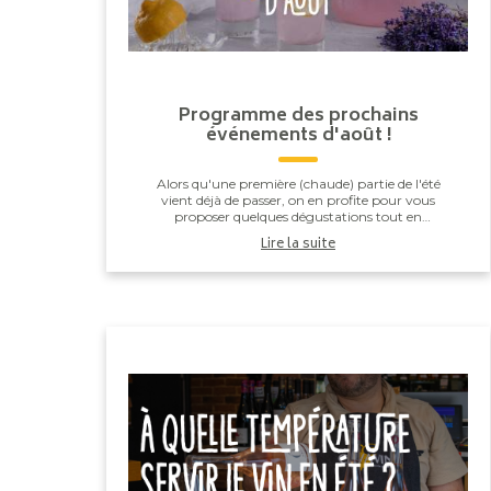
Programme des prochains
événements d'août !
Alors qu'une première (chaude) partie de l'été
vient déjà de passer, on en profite pour vous
proposer quelques dégustations tout en
fraicheur qui accompagneront à merveille la fin
Lire la suite
de celui-ci : ...