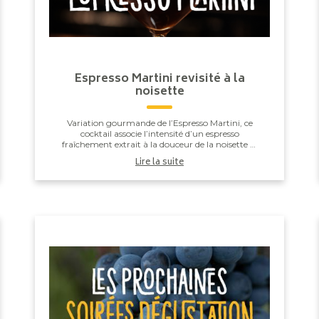
Espresso Martini revisité à la
noisette
Variation gourmande de l’Espresso Martini, ce
cocktail associe l’intensité d’un espresso
fraîchement extrait à la douceur de la noisette et
à la profondeur de la liqueur de café. Secoué
Lire la suite
vigoureus...