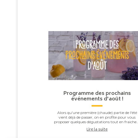
Programme des prochains
événements d'août !
Alors qu'une première (chaude) partie de l'été
vient déjà de passer, on en profite pour vous
proposer quelques dégustations tout en fraiche
qui accompagneront à merveille la fin de celui-ci
Lire la suite
...