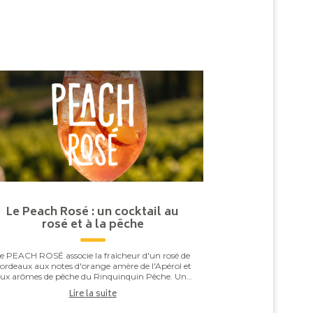
Le Peach Rosé : un cocktail au
rosé et à la pêche
e PEACH ROSÉ associe la fraîcheur d'un rosé de
ordeaux aux notes d'orange amère de l'Apérol et
ux arômes de pêche du Rinquinquin Pêche. Une
ouche d'eau pétillante vient apporter légèreté et
Lire la suite
v...