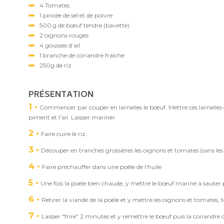
4 Tomates
1 pincée de sel et de poivre
500 g de bœuf tendre (bavette)
2 oignons rouges
4 gousses d’ail
1 branche de coriandre fraîche
250g de riz
PRÉSENTATION
1
Commencer par couper en lamelles le bœuf. Mettre ces lamelles dans 
piment et l'ail. Laisser mariner.
2
Faire cuire le riz.
3
Découper en tranches grossières les oignons et tomates (sans les 
4
Faire préchauffer dans une poêle de l'huile
5
Une fois la poêle bien chaude, y mettre le bœuf mariné à sauter 
6
Retirer la viande de la poêle et y mettre les oignons et tomates, to
7
Laisser "frire" 2 minutes et y remettre le bœuf puis la coriandr