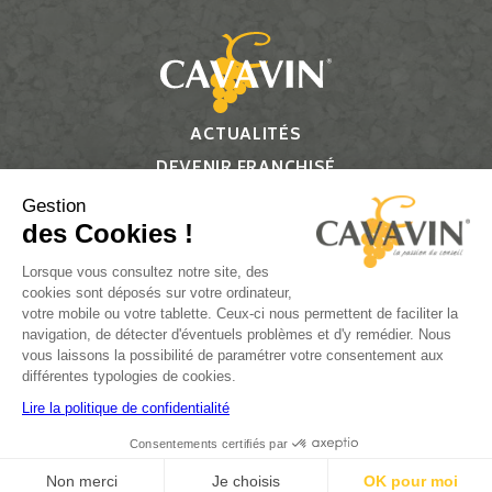
ACTUALITÉS
DEVENIR FRANCHISÉ
CONTACT
Gestion
des Cookies !
Suivez-nous
Lorsque vous consultez notre site, des
cookies sont déposés sur votre ordinateur,
votre mobile ou votre tablette. Ceux-ci nous permettent de faciliter la
navigation, de détecter d'éventuels problèmes et d'y remédier. Nous
vous laissons la possibilité de paramétrer votre consentement aux
L’ABUS D’ALCOOL EST DANGEREUX POUR LA SANTÉ, À
différentes typologies de cookies.
CONSOMMER AVEC MODÉRATION.
Lire la politique de confidentialité
Consentements certifiés par
Plan du site
Réalisation par PlanB
Non merci
Je choisis
OK pour moi