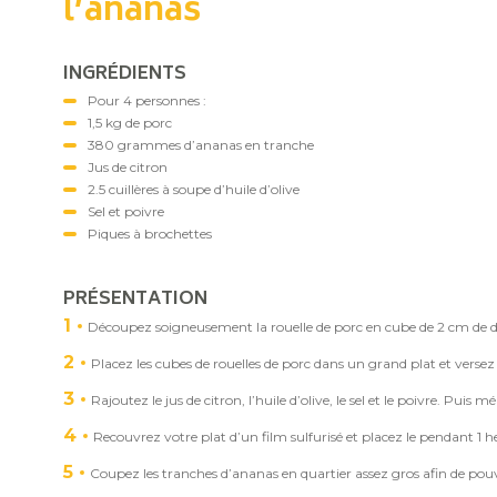
l’ananas
INGRÉDIENTS
Pour 4 personnes :
1,5 kg de porc
380 grammes d’ananas en tranche
Jus de citron
2.5 cuillères à soupe d’huile d’olive
Sel et poivre
Piques à brochettes
PRÉSENTATION
1
Découpez soigneusement la rouelle de porc en cube de 2 cm de 
2
Placez les cubes de rouelles de porc dans un grand plat et versez 
3
Rajoutez le jus de citron, l’huile d’olive, le sel et le poivre. Puis m
4
Recouvrez votre plat d’un film sulfurisé et placez le pendant 1 h
5
Coupez les tranches d’ananas en quartier assez gros afin de pouvo