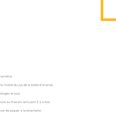
diamètre.
la moitié du jus de la boîte d’ananas.
élangez le tout.
eure au frais en remuant 3 à 4 fois.
ir les piquer à la brochette.