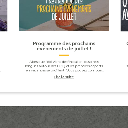
Programme des prochains
événements de juillet !
Alors que l'été vient de s'installer, les soirées
longues autour des BBQ et les premiers départs
ur
en vacances se profilent. Vous pouvez compter
 :
sur nous pour vous avoir préparé une belle
c
Lire la suite
sélectio...