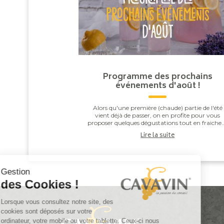
Programme des prochains
événements d'août !
Alors qu'une première (chaude) partie de l'été
vient déjà de passer, on en profite pour vous
proposer quelques dégustations tout en fraiche
qui accompagneront à merveille la fin de celui-ci
Lire la suite
...
Gestion
des Cookies !
Lorsque vous consultez notre site, des
cookies sont déposés sur votre
ordinateur, votre mobile ou votre tablette. Ceux-ci nous