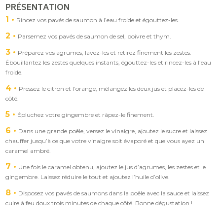
PRÉSENTATION
1
Rincez vos pavés de saumon à l’eau froide et égouttez-les.
2
Parsemez vos pavés de saumon de sel, poivre et thym.
3
Préparez vos agrumes, lavez-les et retirez finement les zestes.
Ébouillantez les zestes quelques instants, égouttez-les et rincez-les à l’eau
froide.
4
Pressez le citron et l’orange, mélangez les deux jus et placez-les de
côté.
5
Épluchez votre gingembre et râpez-le finement.
6
Dans une grande poêle, versez le vinaigre, ajoutez le sucre et laissez
chauffer jusqu’à ce que votre vinaigre soit évaporé et que vous ayez un
caramel ambré.
7
Une fois le caramel obtenu, ajoutez le jus d’agrumes, les zestes et le
gingembre. Laissez réduire le tout et ajoutez l’huile d’olive.
8
Disposez vos pavés de saumons dans la poêle avec la sauce et laissez
cuire à feu doux trois minutes de chaque côté. Bonne dégustation !