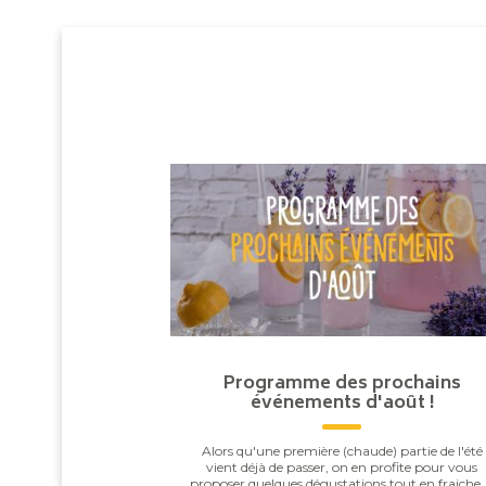
Programme des prochains
événements d'août !
Alors qu'une première (chaude) partie de l'été
vient déjà de passer, on en profite pour vous
proposer quelques dégustations tout en fraiche