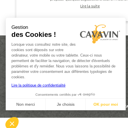
qui accompagneront à merveille la fin de celui-ci
Lire la suite
...
Gestion
des Cookies !
Lorsque vous consultez notre site, des
cookies sont déposés sur votre
ordinateur, votre mobile ou votre tablette. Ceux-ci nous
permettent de faciliter la navigation, de détecter d'éventuels
problèmes et d'y remédier. Nous vous laissons la possibilité de
paramétrer votre consentement aux différentes typologies de
ACTUALITÉS
cookies.
DEVENIR FRANCHISÉ
Lire la politique de confidentialité
CONTACT
Consentements certifiés par
Non merci
Je choisis
OK pour moi
L’ABUS D
Plateforme de Gestion du Consentement : Personnalisez vos Options
Axeptio consent
Notre plateforme vous permet d'adapter et de gérer vos paramètres de confi