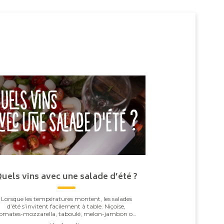
uels vins avec une salade d’été ?
Lorsque les températures montent, les salades
d’été s’invitent facilement à table. Niçoise,
omates-mozzarella, taboulé, melon-jambon ou
burrata : derrière leur apparente simplicité, elles