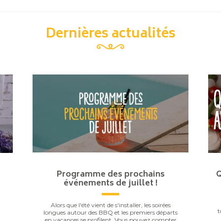
Dernières actualités
Programme des prochains
Q
événements de juillet !
Alors que l'été vient de s'installer, les soirées
t
longues autour des BBQ et les premiers départs
ur
en vacances se profilent. Vous pouvez compter